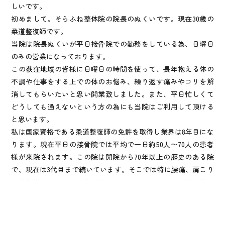
しいです。
初めまして。そらふね整体院の院長のぬくいです。現在30歳の
柔道整復師です。
当院は院長ぬくいが平日接骨院での勤務をしている為、日曜日
のみの営業になっております。
この荻窪地域の皆様に日曜日の時間を使って、長年抱える体の
不調や仕事をする上での体のお悩み、繰り返す痛みやコリを解
消してもらいたいと思い開業致しました。また、平日忙しくて
どうしても通えないという方の為にも当院はご利用して頂ける
と思います。
私は国家資格である柔道整復師の免許を取得し業界は8年目にな
ります。現在平日の接骨院では平均で一日約50人〜70人の患者
様が来院されます。この院は開院から70年以上の歴史のある院
で、現在は3代目まで続いています。そこでは特に腰痛、肩こり
の患者様が多く、その様な方にマッサージだけでなく体を動か
すことで改善に導いています。普段使わない筋肉を使い動かな
かった関節が動く様になることで、体が楽になる方が多くいら
っしゃいます。